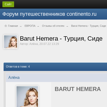
Сайт
Форум путешественников continento.ru
Главная
→
ЕВРОПА
→
Отзывы об отелях
→
Barut Hemera - Турция, Сиде
Barut Hemera - Турция, Сиде
Автор: Алёна, 20.07.22 13:29
Ответов в теме: 4
Алёна
BARUT HEMERA