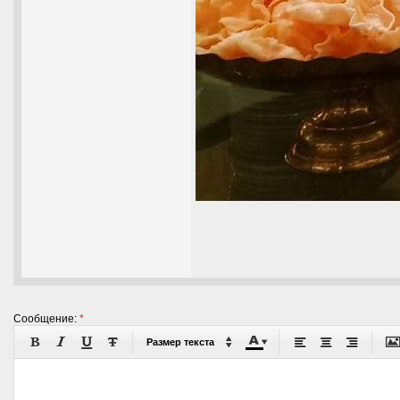
Сообщение:
*










Размер текста